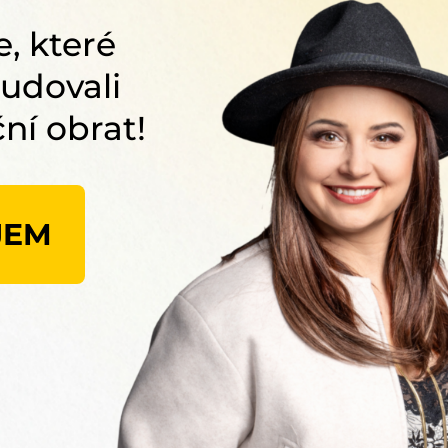
, které
udovali
ní obrat!
JEM