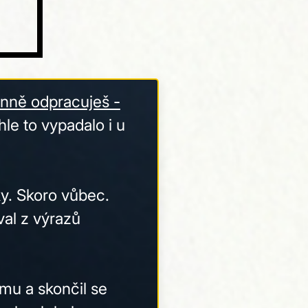
denně odpracuješ -
le to vypadalo i u
ky. Skoro vůbec.
al z výrazů
ýmu a skončil se