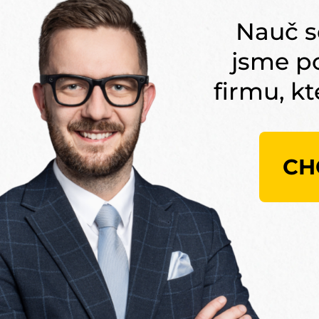
Nauč se
jsme p
firmu, k
CH