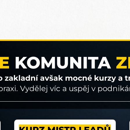
E
KOMUNITA
Z
to zakladní avšak mocné kurzy a t
praxi. Vydělej víc a uspěj v podniká
KURZ MISTR LEADŮ