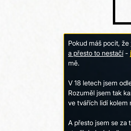
Pokud máš pocit, že
a přesto to nestačí
-
mě.
V 18 letech jsem odl
Rozuměl jsem tak ka
ve tvářích lidí kolem
A přesto jsem se za 