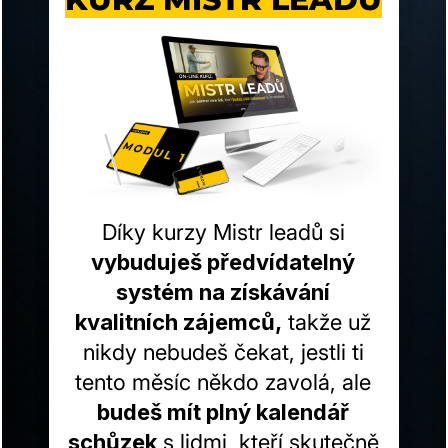
Díky kurzy Mistr leadů si
vybuduješ předvídatelný
systém na získávání
kvalitních zájemců,
takže už
nikdy nebudeš čekat, jestli ti
tento měsíc někdo zavolá, ale
budeš mít plný kalendář
schůzek
s lidmi, kteří skutečně