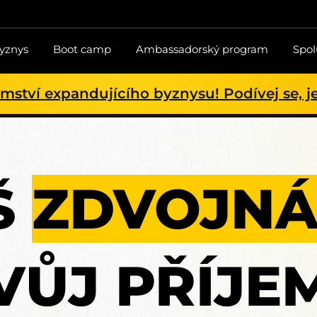
byznys
Boot camp
Ambassadorský program
Spol
mství expandujícího byznysu! Podívej se, jes
Š
ZDVOJNÁ
VŮJ PŘÍJE