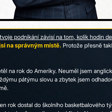
tvoje podnikání závisí na tom, kolik hodin 
jsi na správným místě.
Protože přesně takh
etěl na rok do Ameriky. Neuměl jsem anglic
ždýmu pátýmu slovu a zbytek jsem odhadov
 mě.
ten rok dostal do školního basketbalového t