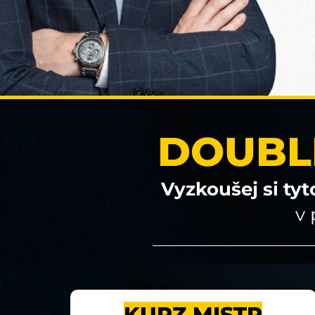
DOUBL
Vyzkoušej si ty
v 
KURZ MISTR