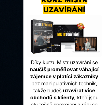
UZAVÍRÁNÍ
Díky kurzu Mistr uzavírání se
naučíš proměňovat váhající
zájemce v platící zákazníky
bez manipulativních technik,
takže budeš
uzavírat více
obchodů s klienty,
kteří jsou
skutečně spokojení a rádi se