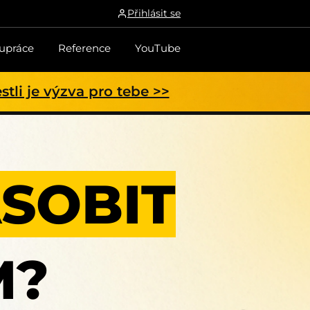
Přihlásit se
upráce
Reference
YouTube
tli je výzva pro tebe >>
SOBIT
M?