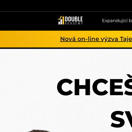
Expandující 
Nová on-line výzva Taje
CHCE
S