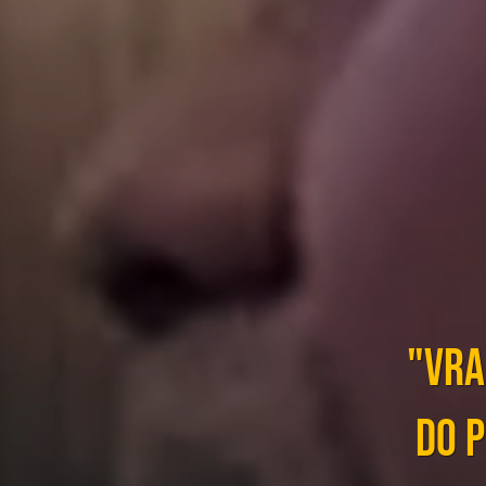
"Vra
do 