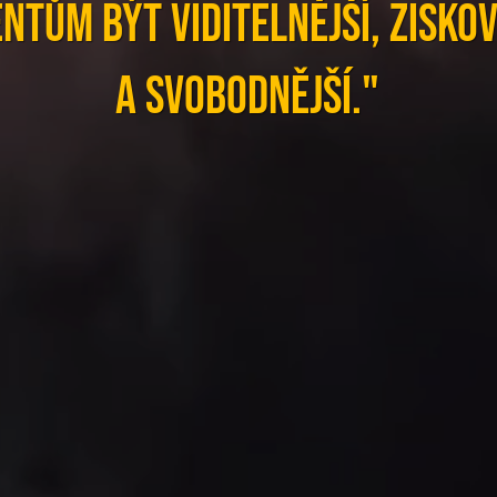
entům být VIDITELNĚJŠÍ, ZISKOV
a SVOBODNĚJŠÍ."