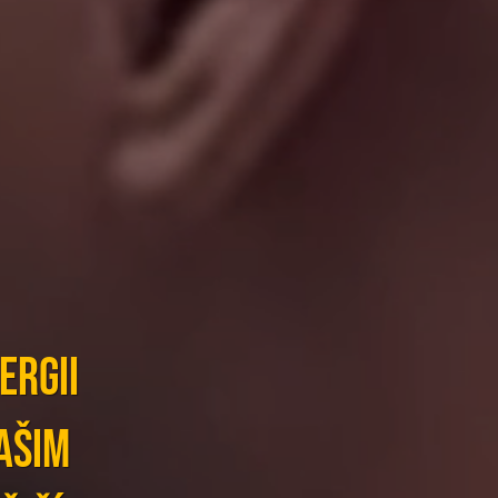
ERGII
ašim