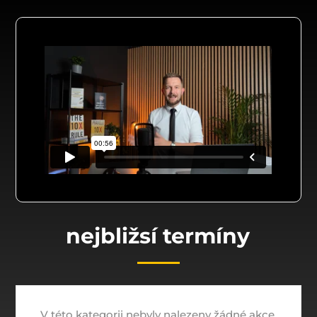
nejbližsí termíny
V této kategorii nebyly nalezeny žádné akce.