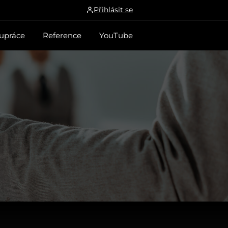
Přihlásit se
upráce
Reference
YouTube