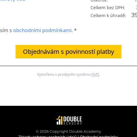
Celkem bez DPH:
3
Celkem k úhradě:
sím s
obchodními podmínkami
. *
Objednávám s povinností platby
Vytvořeno v prodejním systému
FAPI
.
© 2026 Copyright Double Academy
Zásady ochrany osobních údajů
|
Obchodní podmínky