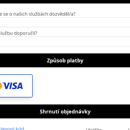
e se o našich službách dozvěděl/a?
lužbu doporučil?
Způsob platby
Shrnutí objednávky
levový kód
Ušetříte:
1