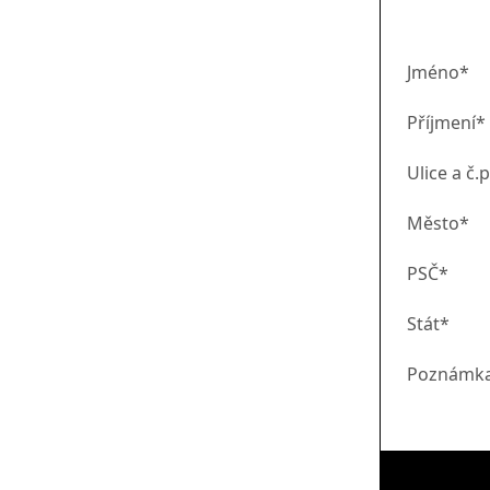
Jméno*
Příjmení*
Ulice a č.p
Město*
PSČ*
Stát*
Poznámk