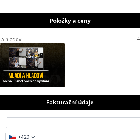
Položky a ceny
 a hladoví
1
Fakturační údaje
+420