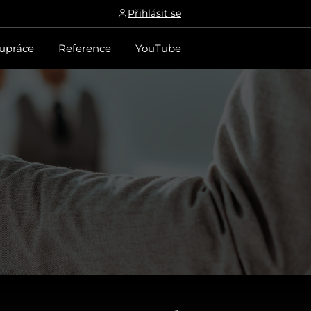
Přihlásit se
upráce
Reference
YouTube