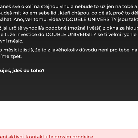
aneš své okolí na stejnou vlnu a nebude to už jen na tobě a
udeš mít kolem sebe lidi, kteří chápou, co děláš, proč to dě
áhat. Ano, veř tomu, videa v DOUBLE UNIVERSITY jsou tak
 jsi určitě vyhodil/a podobné (možná i větší) z okna za hloup
 ti, že investice do DOUBLE UNIVERSITY se ti velmi rychle 
vní měsíc.
 měsíci zjistíš, že to z jakéhokoliv důvodu není pro tebe, n
tíme zpět.
kuješ, jdeš do toho?
ení aktivní, kontaktujte prosím prodejce.