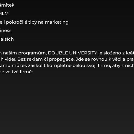
ámitek
 MLM
le i pokročilé tipy na marketing
siness
alších
m našim programům, DOUBLE UNIVERSITY je složeno z krát
 videí. Bez reklam či propagace. Jde se rovnou k věci a pra
mu můžeš zaškolit kompletně celou svoji firmu, aby z nich 
ce ve tvé firmě: