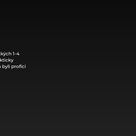
kých 1-4
kticky
byli profíci