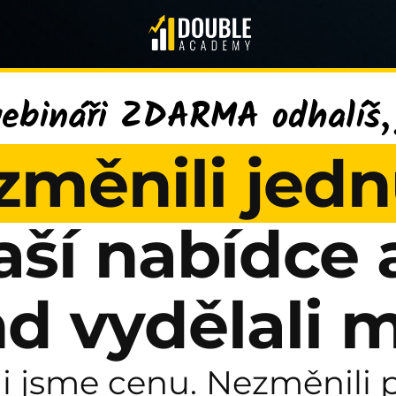
ebináři ZDARMA odhalíš, j
změnili jedn
aší nabídce 
d vydělali m
li jsme cenu. Nezměnili 