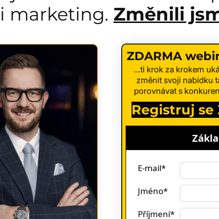
i marketing.
Změnili jsm
ZDARMA webiná
…ti krok za krokem uká
změnit svoji nabídku ta
porovnávat s konkurencí
Registruj s
Zákla
E-mail*
Jméno*
Příjmení*