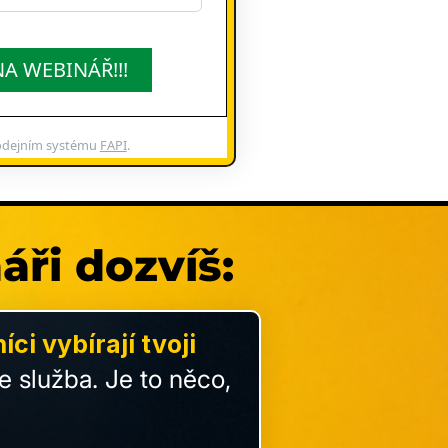
NA WEBINÁŘ!!!
odejním systému
FAPI
.
áři dozvíš:
ci vybírají tvoji
e služba. Je to něco,