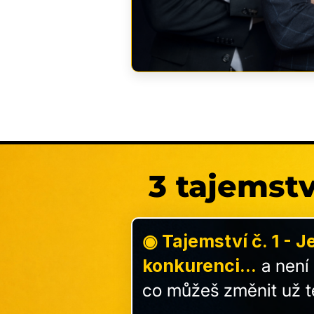
3 tajemstv
◉ Tajemství č. 1 - J
konkurenci...
a není 
co můžeš změnit už t