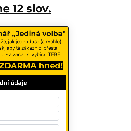
e 12 slov.
ř „Jediná volba"
že, jak jednoduše (a rychle)
k, aby tě zákazníci přestali
 - a začali si vybírat TEBE.
e ZDARMA hned!
dní údaje