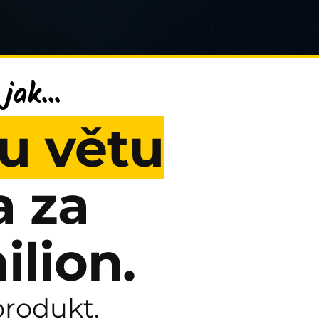
ak...
u větu
a za
ilion.
produkt.