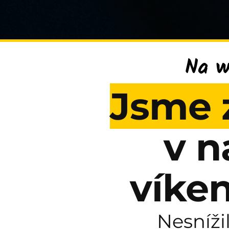
Na w
Jsme 
v n
víken
Nesníži