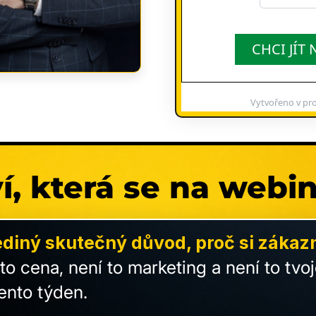
CHCI JÍT 
Vytvořeno v pr
í, která se na webin
ediný skutečný důvod, proč si zákazní
to cena, není to marketing a není to tvoj
ento týden.