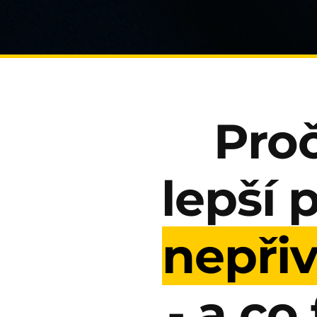
Proč
lepší 
nepři
- a
co 