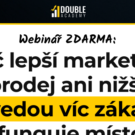
Webinář ZDARMA:
 lepší marke
prodej ani niž
vedou víc zák
funguje míst