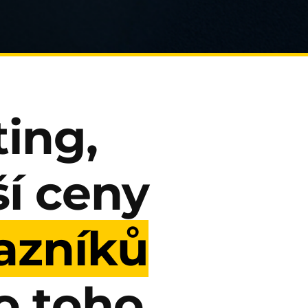
ting,
ší ceny
azníků
o toho