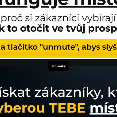
 proč si zákazníci vybíra
ak to otočit ve tvůj pros
na tlačítko "unmute", abys slyš