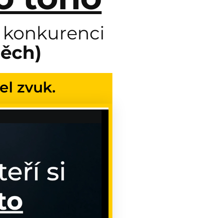
jí konkurenci
pěch)
el zvuk.