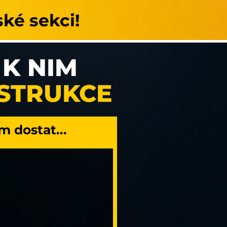
ské sekci!
 K NIM
NSTRUKCE
m dostat...