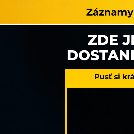
Záznamy s
ZDE J
DOSTANE
Pusť si kr