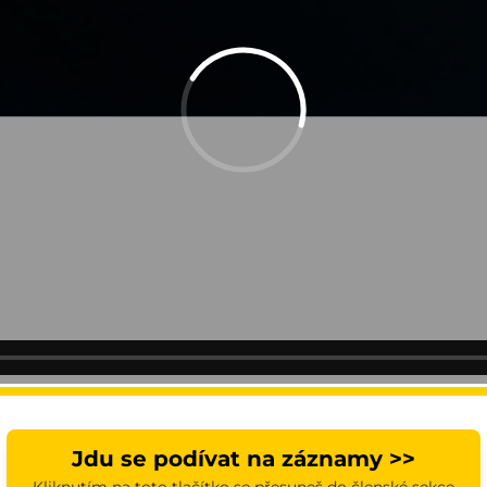
Jdu se podívat na záznamy >>
Kliknutím na toto tlačítko se přesuneš do členské sekce