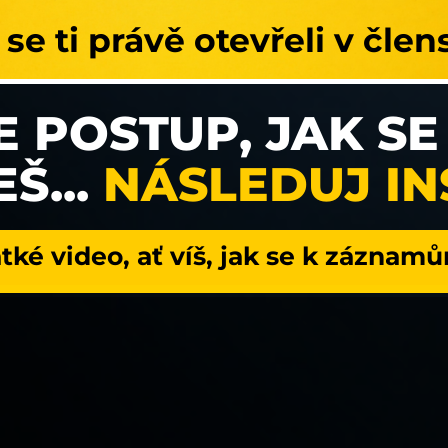
e ti právě otevřeli v člen
E POSTUP, JAK SE
Š...
NÁSLEDUJ I
átké video, ať víš, jak se k záznamů