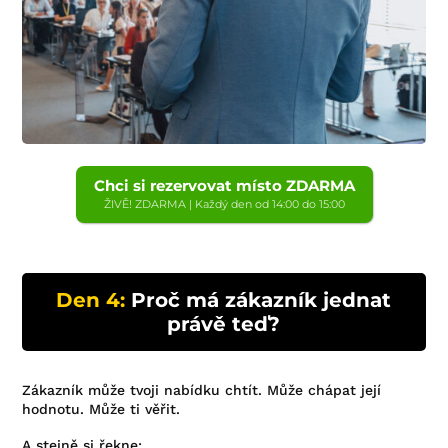
Chci si rezervovat místo ZDARMA
ŽIVĚ! ZDARMA | Každý den od 14:00 do 15:00
Den 4:
Proč má zákazník jednat
právě teď?
Zákazník může tvoji nabídku chtít. Může chápat její
hodnotu. Může ti věřit.
A stejně si řekne: