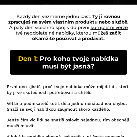
Každý den vezmeme jednu část.
Ty ji rovnou
zpracuješ na svém vlastním produktu nebo službě.
A pátý den všechno spojíš do první
kompletní verze
tvé neodolatelné nabídky,
kterou můžeš
začít
okamžitě používat a prodávat.
Den 1:
Pro koho tvoje nabídka
musí být jasná?
První den zjistíš, proč tvoje nabídka může míjet lidi, kteří
by ji ve skutečnosti potřebovali a chtěli.
Většina podnikatelů totiž dělá jednu nenápadnou chybu.
Snaží se svojí nabídkou zaujmout skoro každého.
Jenže čím víc lidí se snažíš oslovit najednou, tím obecněji
musíš mluvit.
A když je nabídka obecná, zákazník v ní často nepozná: