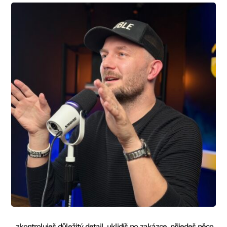
...zkontroluješ důležitý detail, uklidíš po zakázce, přijedeš něco