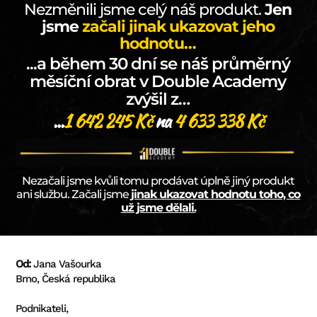
Nezměnili jsme celý náš produkt.
Jen
jsme
začali jinak ukazovat jeho
hodnotu…
...a během 30 dní se náš průměrný
měsíční obrat v Double Academy
zvýšil z…
...
1 642 245 Kč
na
4 633 338 Kč
Nezačali jsme kvůli tomu prodávat úplně jiný produkt
ani službu. Začali jsme
jinak ukazovat hodnotu toho, co
už jsme dělali.
Od:
Jana Vašourka
Brno, Česká republika
Podnikateli,