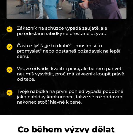
Zákazník na schůzce vypadá zaujatě, ale
po odeslání nabídky se přestane ozývat.
Často slyšíš „je to drahé“, „musím si to
promyslet“ nebo dostaneš požadavek na lepší
cenu.
Víš, že odvádíš kvalitní práci, ale během pár vět
neumíš vysvětlit, proč má zákazník koupit právě
od tebe.
Tvoje nabídka na první pohled vypadá podobně
jako nabídky konkurence, takže se rozhodování
nakonec stočí hlavně k ceně.
Co během výzvy dělat