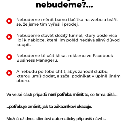
nebudeme?...
Nebudeme měnit barvu tlačítka na webu a tvářit
se, že jsme tím vyřešili prodej.
Nebudeme stavět složitý funnel, který pošle více
lidí k nabídce, která jim pořád nedává silný důvod
koupit.
Nebudeme tě učit klikat reklamu ve Facebook
Business Manageru.
A nebudu po tobě chtít, abys zahodil službu,
kterou umíš dodat, a začal podnikat v úplně jiném
oboru.
Ve velké části případů
není potřeba měnit
to, co firma dělá...
...potřebuje změnit, jak to zákazníkovi ukazuje.
Možná už dnes klientovi automaticky připravíš návrh...