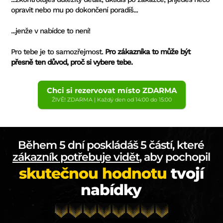
opravit nebo mu po dokončení poradíš...
...jenže v nabídce to není!
Pro tebe je to samozřejmost.
Pro zákazníka to může být
přesně ten důvod, proč si vybere tebe.
Chci si rezervovat místo ZDARMA
ŽIVĚ! ZDARMA | Každý den od 14:00 do 15:00
Během 5 dní poskládáš 5 částí, které
zákazník potřebuje vidět
,
aby pochopil
skutečnou hodnotu
tvojí
nabídky