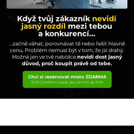
Když tvůj zákazník
nevidí
jasný rozdíl
mezi tebou
a konkurencí...
...začně váhat, porovnávat tě nebo řešit hlavně
cenu. Problém nemusí být v tom, že jsi drahý.
Možná jen ve tvé nabídce
nevidí dost jasný
důvod, proč koupit právě od tebe.
Chci si rezervovat místo ZDARMA
ŽIVĚ! ZDARMA | Každý den od 14:00 do 15:00