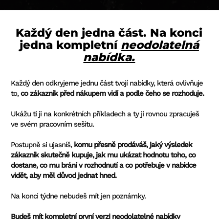
Každý den jedna část. Na konci
jedna kompletní
neodolatelná
nabídka.
Každý den odkryjeme jednu část tvojí nabídky, která ovlivňuje
to,
co zákazník před nákupem vidí a podle čeho se rozhoduje.
Ukážu ti ji na konkrétních příkladech a ty ji rovnou zpracuješ
ve svém pracovním sešitu.
Postupně si ujasníš,
komu přesně prodáváš, jaký výsledek
zákazník skutečně kupuje, jak mu ukázat hodnotu toho, co
dostane, co mu brání v rozhodnutí a co potřebuje v nabídce
vidět, aby měl důvod jednat hned.
Na konci týdne nebudeš mít jen poznámky.
Budeš mít kompletní první verzi neodolatelné nabídky