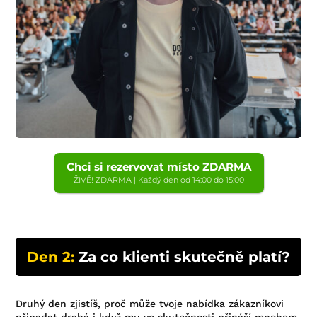
Chci si rezervovat místo ZDARMA
ŽIVĚ! ZDARMA | Každý den od 14:00 do 15:00
Den 2:
Za co klienti skutečně platí?
Druhý den zjistíš, proč může tvoje nabídka zákazníkovi
připadat drahá i když mu ve skutečnosti přináší mnohem