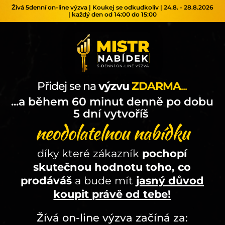
Živá 5denní on-line výzva | Koukej se odkudkoliv | 24.8. - 28.8.2026
| každý den od 14:00 do 15:00
Přidej se na
výzvu
ZDARM
A
...
...a během 60 minut denně po dobu
5 dní vytvoříš
neodolatelnou nabídku
díky které zákazník
pochopí
skutečnou hodnotu toho, co
prodáváš
a bude mít
jasný důvod
koupit právě od tebe!
Žívá on-line výzva začíná za: