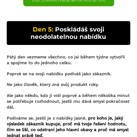
ŽIVĚ! ZDARMA | Každý den od 14:00 do 15:00
Den 5:
Poskládáš svoji
neodolatelnou nabídku
Pátý den vezmeme všechno, co jsi během týdne vytvořil
a spojíme to do jednoho celku.
Poprvé se na svoji nabídku podíváš jako zákazník.
Ne jako člověk, který zná svůj produkt roky.
Ale jako někdo, kdo ji vidí poprvé a během několika minut
se potřebuje rozhodnout, jestli mu dává smysl pokračovat
dál.
Podíváme se, jestli je z nabídky jasné,
pro koho je, jaký
výsledek zákazník kupuje, proč má tvoje řešení hodnotu,
čím se liší, co odstraní jeho hlavní obavy a proč má smysl
jednat právě teď.