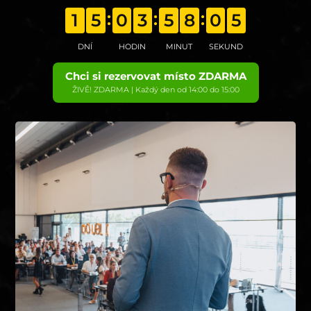
1
5
0
3
5
8
0
3
DNÍ
HODIN
MINUT
SEKUND
Chci si rezervovat místo ZDARMA
ŽIVĚ! ZDARMA | Každý den od 14:00 do 15:00