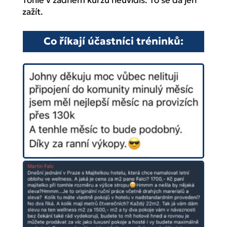
zažít.
Co říkají účastníci tréninků: