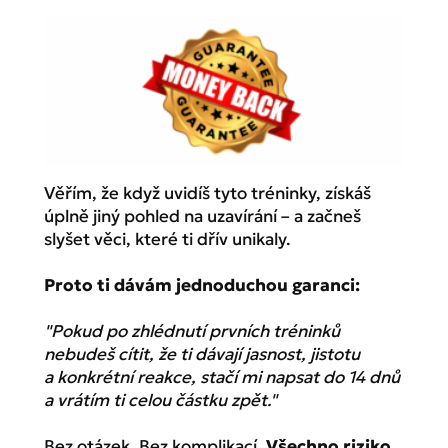
Věřím, že když uvidíš tyto tréninky, získáš
úplně jiný pohled na uzavírání – a začneš
slyšet věci, které ti dřív unikaly.
Proto ti dávám jednoduchou garanci:
"Pokud po zhlédnutí prvních tréninků
nebudeš cítit, že ti dávají jasnost, jistotu
a konkrétní reakce, stačí mi napsat do 14 dnů
a vrátím ti celou částku zpět."
Bez otázek. Bez komplikací.
Všechno riziko