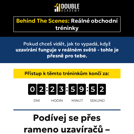
Behind The Scenes:
Reálné obchodní
tréninky
Pokud chceš vidět, jak to vypadá, když
uzavírání funguje v reálném světě - tohle je
přesně pro tebe.
Přístup k těmto tréninkům končí za:
0
2
2
3
5
9
5
2
DNÍ
HODIN
MINUT
SEKUND
Podívej se přes
rameno uzavíračů –