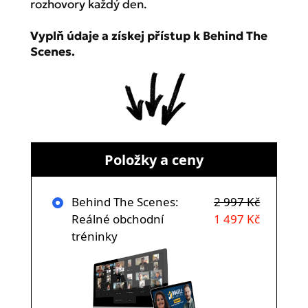
rozhovory každý den.
Vyplň údaje a získej přístup k Behind The
Scenes.
Položky a ceny
Behind The Scenes:
2 997 Kč
Reálné obchodní
1 497 Kč
tréninky