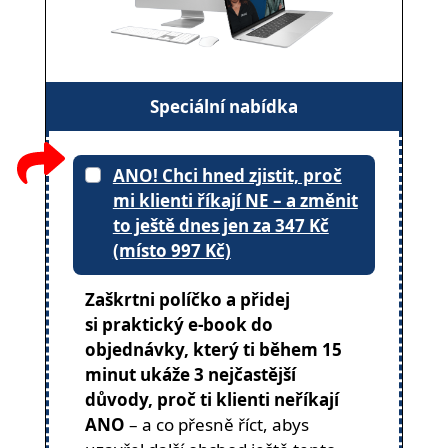
Speciální nabídka
ANO! Chci hned zjistit, proč
mi klienti říkají NE – a změnit
to ještě dnes jen za 347 Kč
(místo 997 Kč)
Zaškrtni políčko a přidej
si praktický e-book do
objednávky, který ti během 15
minut ukáže 3 nejčastější
důvody, proč ti klienti neříkají
ANO
– a co přesně říct, abys