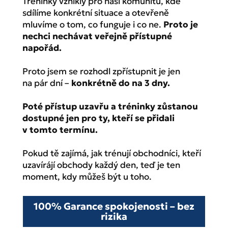
Tréninky vznikly pro naši komunitu, kde
sdílíme konkrétní situace a otevřeně
mluvíme o tom, co funguje i co ne.
Proto je
nechci nechávat veřejně přístupné
napořád.
Proto jsem se rozhodl zpřístupnit je jen
na pár dní –
konkrétně do na 3 dny.
Poté přístup uzavřu a tréninky zůstanou
dostupné jen pro ty, kteří se přidali
v tomto termínu.
Pokud tě zajímá, jak trénují obchodníci, kteří
uzavírájí obchody každý den, teď je ten
moment, kdy můžeš být u toho.
100% Garance spokojenosti – bez
rizika