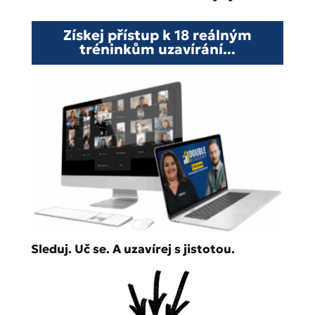
Získej přístup k 18 reálným
tréninkům uzavírání...
Sleduj. Uč se. A uzavírej s jistotou.