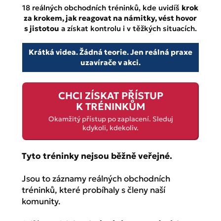
18 reálných obchodních tréninků, kde uvidíš
krok
za krokem, jak reagovat na námitky, vést hovor
s jistotou
a získat kontrolu i v těžkých situacích.
Krátká videa. Žádná teorie. Jen reálná praxe
uzavírače v akci.
CHCI ZÍSKAT PŘÍSTUP
K TRÉNINKŮM
Okamžitý přístup po zaplacení. Sleduj
kdykoli, kdekoliv.
Tyto tréninky nejsou běžně veřejné.
Jsou to záznamy reálných obchodních
tréninků, které probíhaly s členy naší
komunity.