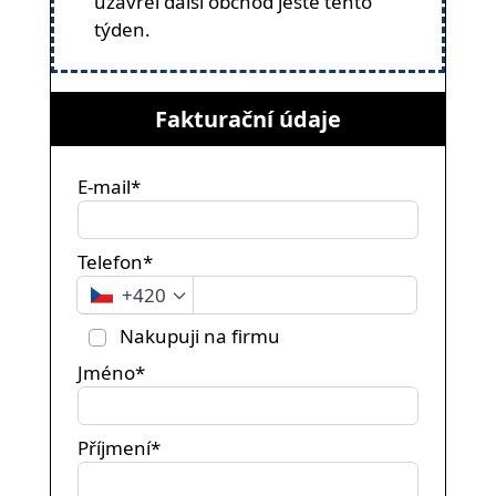
uzavřel další obchod ještě tento
týden.
Fakturační údaje
E-mail*
Telefon*
+420
Nakupuji na firmu
Jméno*
Příjmení*