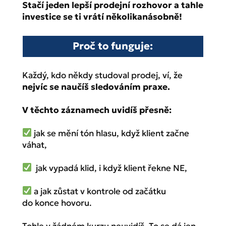
Stačí jeden lepší prodejní rozhovor a tahle
investice se ti vrátí několikanásobně!
Proč to funguje:
Každý, kdo někdy studoval prodej, ví, že
nejvíc se naučíš sledováním praxe.
V těchto záznamech uvidíš přesně:
jak se mění tón hlasu, když klient začne
váhat,
jak vypadá klid, i když klient řekne NE,
a jak zůstat v kontrole od začátku
do konce hovoru.
Tohle v žádném kurzu neuvidíš. To se dá jen