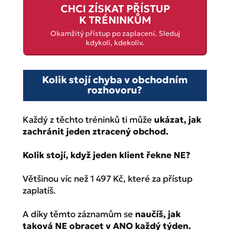
CHCI ZÍSKAT PŘÍSTUP
K TRÉNINKŮM
Okamžitý přístup po zaplacení. Sleduj
kdykoli, kdekoliv.
Kolik stojí chyba v obchodním
rozhovoru?
Každý z těchto tréninků ti může
ukázat, jak
zachránit jeden ztracený obchod.
Kolik stojí, když jeden klient řekne NE?
Většinou víc než 1 497 Kč, které za přístup
zaplatíš.
A díky těmto záznamům se
naučíš, jak
taková NE obracet v ANO každý týden.