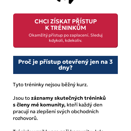
CHCI ZÍSKAT PŘÍSTUP
K TRÉNINKŮM
Okamžitý přístup po zaplacení. Sleduj
kdykoli, kdekoliv.
Proč je přístup otevřený jen na 3
dny?
Tyto tréninky nejsou běžný kurz.
Jsou to
záznamy skutečných tréninků
s členy mé komunity,
kteří každý den
pracují na zlepšení svých obchodních
rozhovorů.