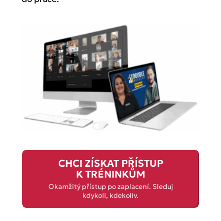
CHCI ZÍSKAT PŘÍSTUP
K TRÉNINKŮM
Okamžitý přístup po zaplacení. Sleduj
kdykoli, kdekoliv.