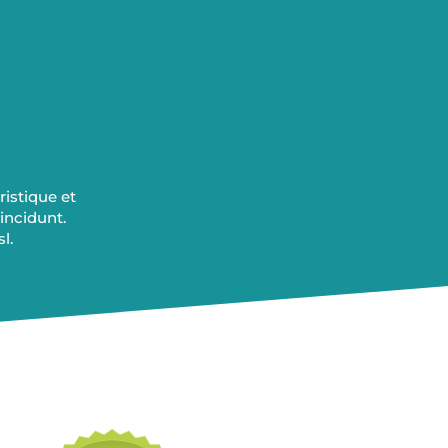
ristique et
tincidunt.
l.