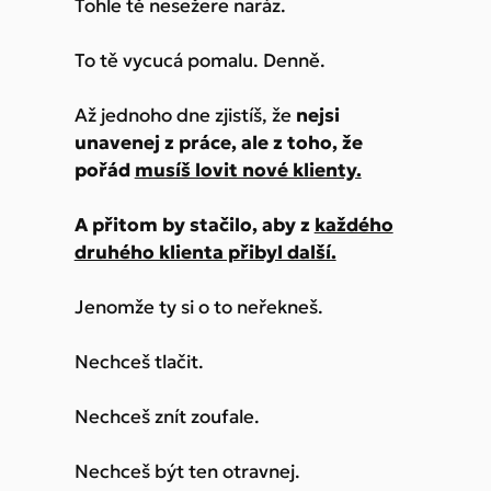
Tohle tě nesežere naráz.
To tě vycucá pomalu. Denně.
Až jednoho dne zjistíš, že
nejsi
unavenej z práce, ale z toho, že
pořád
musíš lovit nové klienty.
A přitom by stačilo, aby z
každého
druhého klienta přibyl další.
Jenomže ty si o to neřekneš.
Nechceš tlačit.
Nechceš znít zoufale.
Nechceš být ten otravnej.