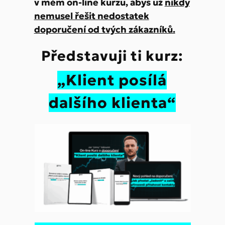
v mém on-line kurzu, abys už
nikdy
nemusel řešit nedostatek
doporučení od tvých zákazníků.
Představuji ti kurz:
„Klient posílá
dalšího klienta“