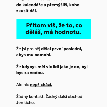
do kalendáře a přemýšlíš, koho
zkusit dál.
Přitom víš, že to, co
děláš, má hodnotu.
Že jsi pro něj
dělal první poslední,
abys mu pomohl.
Že
kdybys měl víc lidí jako je on, byl
bys za vodou.
Ale nic
nepřichází.
Žádný kontakt. Žádný další obchod.
Jen ticho.