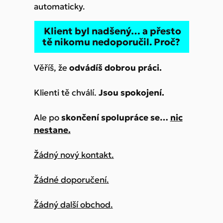
automaticky.
Klient byl nadšený… a přesto
tě nikomu nedoporučil. Proč?
Věříš, že
odvádíš dobrou práci.
Klienti tě chválí.
Jsou spokojení.
Ale po
skončení spolupráce se…
nic
nestane.
Žádný nový kontakt.
Žádné doporučení.
Žádný další obchod.