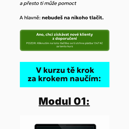
a přesto ti může pomoct
A hlavně:
nebudeš na nikoho tlačit.
Ano, chci získávat nové klienty
z doporučení
POZOR: Kliknutím na toto tlačítko se ti strhne platba 1.147 Kč
za tento kurz
V kurzu tě krok
za krokem naučím:
Modul 01: