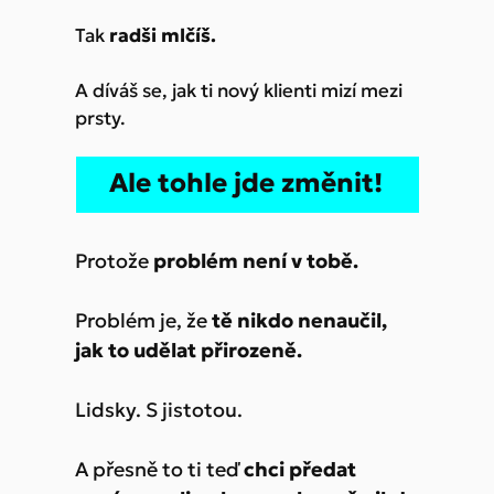
Tak
radši mlčíš.
A díváš se, jak ti nový klienti mizí mezi
prsty.
Ale tohle jde změnit!
Protože
problém není v tobě.
Problém je, že
tě nikdo nenaučil,
jak to udělat přirozeně.
Lidsky. S jistotou.
A přesně to ti teď
chci předat