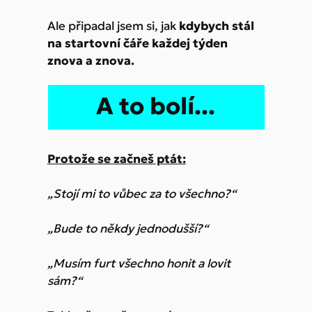
Ale připadal jsem si, jak
kdybych stál
na startovní čáře každej týden
znova a znova.
A to bolí...
Protože se začneš ptát:
„Stojí mi to vůbec za to všechno?“
„Bude to někdy jednodušší?“
„Musím furt všechno honit a lovit
sám?“