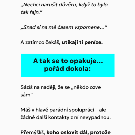
„Nechci narušit důvěru, když to bylo
tak fajn.“
„Snad si na mě časem vzpomene…“
A zatímco čekáš,
utíkají ti peníze.
A tak se to opakuje…
pořád dokola:
Sázíš na naději, že se „někdo ozve
sám“
Máš v hlavě parádní spolupráci – ale
žádné další kontakty z ní nevypadnou.
Přemýšlíš,
koho oslovit dál, protože