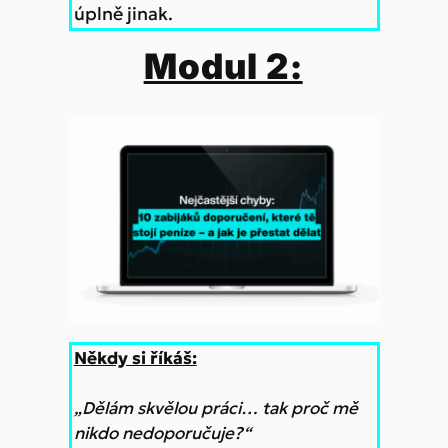
úplně jinak.
Modul 2:
Někdy si říkáš:
„Dělám skvělou práci… tak proč mě
nikdo nedoporučuje?“