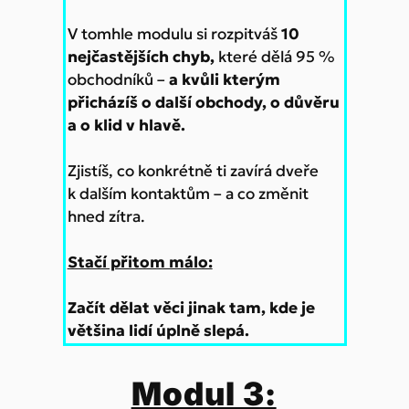
V tomhle modulu si rozpitváš
10
nejčastějších chyb,
které dělá 95 %
obchodníků –
a kvůli kterým
přicházíš o další obchody, o důvěru
a o klid v hlavě.
Zjistíš, co konkrétně ti zavírá dveře
k dalším kontaktům – a co změnit
hned zítra.
Stačí přitom málo:
Začít dělat věci jinak tam, kde je
většina lidí úplně slepá.
Modul 3: