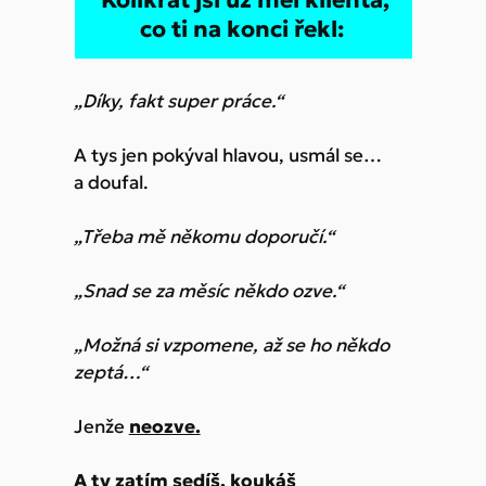
Kolikrát jsi už měl klienta,
co ti na konci řekl:
„Díky, fakt super práce.“
A tys jen pokýval hlavou, usmál se…
a doufal.
„Třeba mě někomu doporučí.“
„Snad se za měsíc někdo ozve.“
„Možná si vzpomene, až se ho někdo
zeptá…“
Jenže
neozve.
A ty zatím sedíš, koukáš