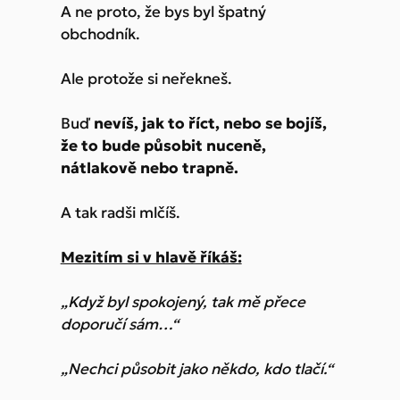
A ne proto, že bys byl špatný
obchodník.
Ale protože si neřekneš.
Buď
nevíš, jak to říct, nebo se bojíš,
že to bude působit nuceně,
nátlakově nebo trapně.
A tak radši mlčíš.
Mezitím si v hlavě říkáš:
„Když byl spokojený, tak mě přece
doporučí sám…“
„Nechci působit jako někdo, kdo tlačí.“