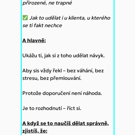
přirozené, ne trapné
Jak to udělat i u klienta, u kterého
se ti fakt nechce
A hlavně:
Ukážu ti, jak si z toho udělat návyk.
Aby sis vždy řekl – bez váhání, bez
stresu, bez přemlouvání.
Protože doporučení není náhoda.
Je to rozhodnutí – říct si.
A když se to naučíš dělat správně,
zjistíš, že: