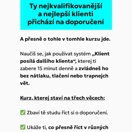
Ty nejkvalifikovanější
a nejlepší klienti
přichází na doporučení
A přesně o tohle v tomhle kurzu jde.
Naučíš se, jak používat systém
„Klient
posílá dalšího klienta“,
kterej ti
zabere 15 minut denně a
zvládneš ho
bez nátlaku, tlačení nebo trapnejch
vět.
Kurz, kterej staví na třech věcech:
Zbaví tě studu říct si o doporučení.
Ukáže ti,
co přesně říct v různých