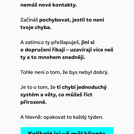
nemáš nové kontakty.
Začínáš
pochybovat, jestli to není
tvoje chyba.
A zatímco ty přešlapuješ,
jiní si
o dopručení říkají – uzavírají více než
ty a to mnohem snadněji.
Tohle není o tom, že bys nebyl dobrý.
Je to o tom, že
ti chybí jednoduchý
systém a věty, co můžeš říct
přirozeně.
A hlavně: opakovat to každý týden.