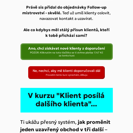
Právě sis přidal do objednávky Follow-up
mistrovství - skvělé.
Teď už umíš klienty oslovit,
navazovat kontakt a uzavírat.
Ale co kdybys měl stálý přísun klientů, kteří
k tobě přichází sami?
Ano, chci získávat nové klienty z doporučení
POZOR: Kliknutím na toto tlačítko se ti strhne platba 1.147 Kč
za tento kurz
Ne, nechci, aby mě klienti doporučovali dál
Prozatím tento kurz vynechám, děkuju
V kurzu "Klient posílá
dalšího klienta"...
Ti ukážu přesný systém,
jak proměnit
jeden uzavřený obchod v tři další
–