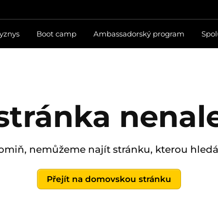
byznys
Boot camp
Ambassadorský program
Spol
 stránka nenal
omiň, nemůžeme najít stránku, kterou hledáš
Přejít na domovskou stránku