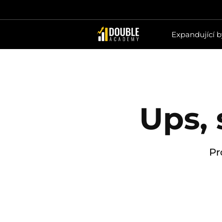
Expandující 
Ups,
Pr