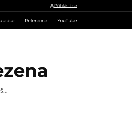
Přihlásit se
upráce
Reference
YouTube
ezena
...