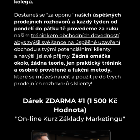
kolegů.
Dostaneš se "za oponu" našich
úspěšných
prodejních rozhovorů a každý týden od
pondelí do pátku tě provedeme za ruku
našim
tréninkem obchodních dovedností,
abys zvýšil své šance na úspěšné uzavření
obchodu s tvými potenciálnimi klienty
a navýšil jsi své příjmy.
Žádná omáčka
okolo, žádna teorie, jen praktický trénink
a osobně prověřené a fukční metody,
které se můžeš naučit a použít je do tvých
prodejních rozhovorů s klienty!
Dárek ZDARMA #1 (1 500 Kč
Hodnota)
"On-line Kurz Základy Marketingu"