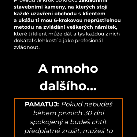
Provedu tě krok po kroku
základními
stavebními kameny, na kterých stojí
každé uzavření obchodu s klientem
a ukážu ti mou 6-krokovou neprůstřelnou
metodu na zvládání veškerých námitek,
které ti klient může dát a tys každou z nich
dokázal s lehkostí a jako profesionál
zvládnout.
A mnoho
dalšího...
PAMATUJ:
Pokud nebudeš
během prvních 30 dní
spokojený a budeš chtít
předplatné zrušit, můžeš to