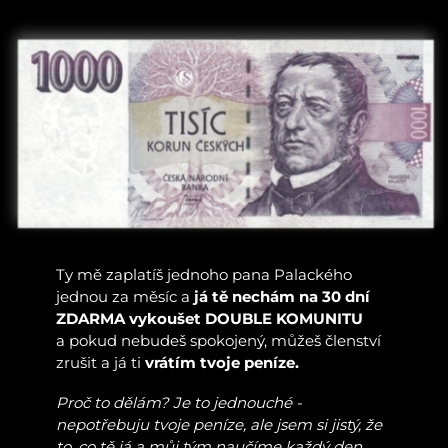
Ty mě zaplatíš jednoho pana Palackého
jednou za měsíc a
já tě nechám na 30 dní
ZDARMA vykoušet DOUBLE KOMUNITU
a pokud nebudeš spokojený, můžeš členství
zrušit a já ti
vrátím tvoje peníze.
Proč to dělám? Je to jednouché -
nepotřebuju tvoje peníze, ale jsem si jistý, že
to, co tě já a můj tým naučíme každý den