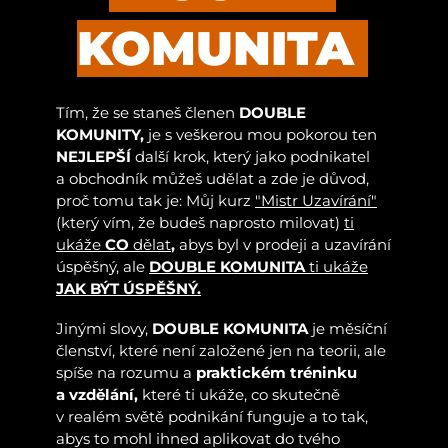
KOMUNITA
Tím, že se staneš členen
DOUBLE
KOMUNITY,
je s veškerou mou pokorou ten
NEJLEPŠÍ
další krok, který jako podnikatel
a obchodník můžeš udělat a zde je důvod,
proč tomu tak je: Můj kurz
"Mistr Uzavírání"
(který vím, že budeš naprosto milovat)
ti
ukáže
CO
dělat
,
abys byl v prodeji a uzavírání
úspěšný, ale
DOUBLE KOMUNITA
ti ukáže
JAK BÝT ÚSPĚŠNÝ.
Jinými slovy,
DOUBLE KOMUNITA
je měsíční
členství, které není založené jen na teorii, ale
spíše na rozumu a
praktickém tréninku
a vzdělání,
které ti ukáže, co skutečně
v realém světě podnikání funguje a to tak,
abys to mohl ihned aplikovat do tvého