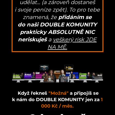
udělat... (a zároveň dostaneš
i svoje peníze zpět). To pro tebe
znamená, že
přidáním se
do naši DOUBLE KOMUNITY
prakticky ABSOLUTNĚ NIC
neriskuješ
a
veškerý risk JDE
NA MĚ.
Když řekneš
"Možná"
a připojíš se
k nám do DOUBLE KOMUNITY jen za
1
000 Kč / měs.