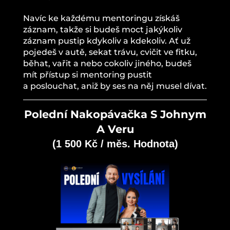
Navíc ke každému mentoringu získáš
záznam, takže si budeš moct jakýkoliv
záznam pustip kdykoliv a kdekoliv. Ať už
pojedeš v autě, sekat trávu, cvičit ve fitku,
běhat, vařit a nebo cokoliv jiného, budeš
mít přístup si mentoring pustit
a poslouchat, aniž by ses na něj musel dívat.
Polední Nakopávačka
S Johnym
A Veru
(1 500 Kč / měs. Hodnota)