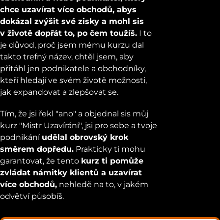
chce uzavírat více obchodů, abys
dokázal zvýšit své zisky a mohl sis
v životě dopřát to, po čem toužíš.
I to
je důvod, proč jsem mému kurzu dal
takto trefný název, chtěl jsem, aby
přitáhl jen podnikatele a obchodníky,
kteří hledají ve svém životě možnosti,
jak expandovat a zlepšovat se.
Tím, že jsi řekl "ano" a objednal sis můj
kurz "Mistr Uzavírání", jsi pro sebe a tvoje
podnikání
udělal obrovský krok
směrem dopředu.
Prakticky ti mohu
garantovat, že tento
kurz ti pomůže
zvládat námitky klientů a uzavírat
více obchodů,
nehledě na to, v jakém
odvětví působíš.