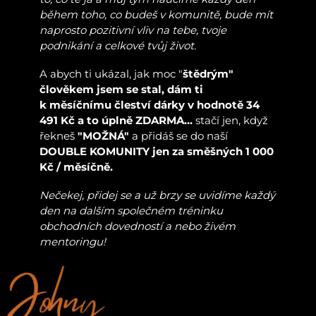
během toho, co budeš v komunitě, bude mít
naprosto pozitivní vliv na tebe, tvoje
podnikání a celkové tvůj život.
A abych ti ukázal, jak moc "
štědrým"
člověkem jsem se stal, dám ti
k měsíčnímu čleství dárky v hodnotě 34
491 Kč a to úplně ZDARMA...
stačí jen, když
řekneš
"MOŽNÁ"
a přidáš se do naší
DOUBLE KOMUNITY jen za směšných 1 000
Kč / měsíčně.
Nečekej, přidej se a už brzy se uvidíme každý
den na dalším společném tréninku
obchodních dovedností a nebo živém
mentoringu!