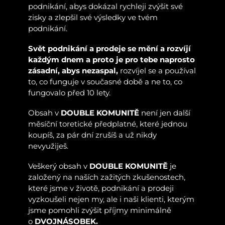
podnikání, abys dokázal rychleji zvýšit své
zisky a zlepšil své výsledky ve tvém
podnikání.
Svět podnikání a prodeje se mění a rozvíjí
každým dnem a proto je pro tebe naprosto
zásadní, abys nezaspal,
rozvíjel se a používal
to, co funguje v současné době a ne to, co
fungovalo před 10 lety.
Obsah v
DOUBLE KOMUNITĚ
není jen další
měsíční toretické předplatné, které jednou
koupíš, za pár dní zrušíš a už nikdy
nevyužiješ.
Veškerý obsah v
DOUBLE KOMUNITĚ
je
založený na naších zažitých zkušenostech,
které jsme v životě, podnikání a prodeji
vyzkoušeli nejen my, ale i naši klienti, kterým
jsme pomohli zvýšit příjmy minimálně
o
DVOJNÁSOBEK.