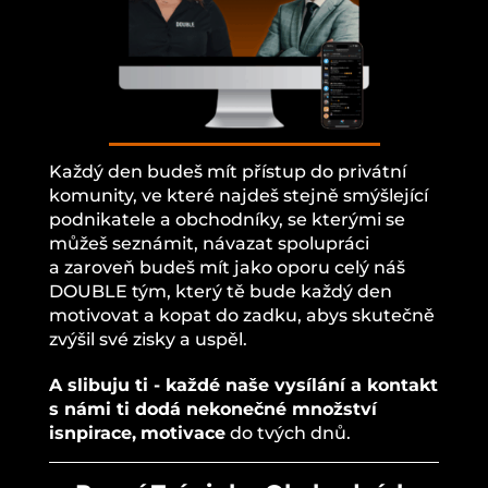
Každý den budeš mít přístup do privátní
komunity, ve které najdeš stejně smýšlející
podnikatele a obchodníky, se kterými se
můžeš seznámit, návazat spolupráci
a zaroveň budeš mít jako oporu celý náš
DOUBLE tým, který tě bude každý den
motivovat a kopat do zadku, abys skutečně
zvýšil své zisky a uspěl.
A slibuju ti - každé naše vysílání a kontakt
s námi ti dodá nekonečné množství
isnpirace,
motivace
do tvých dnů.