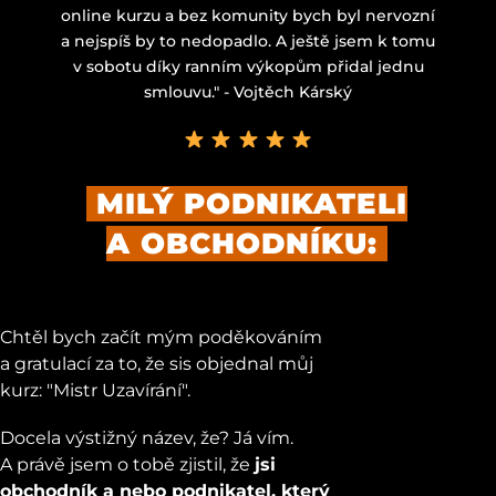
online kurzu a bez komunity bych byl nervozní
a nejspíš by to nedopadlo. A ještě jsem k tomu
v sobotu díky ranním výkopům přidal jednu
smlouvu." - Vojtěch Kárský
MILÝ PODNIKATELI
A OBCHODNÍKU:
Chtěl bych začít mým poděkováním
a gratulací za to, že sis objednal můj
kurz: "Mistr Uzavírání".
Docela výstižný název, že? Já vím.
A právě jsem o tobě zjistil, že
jsi
obchodník a nebo podnikatel, který