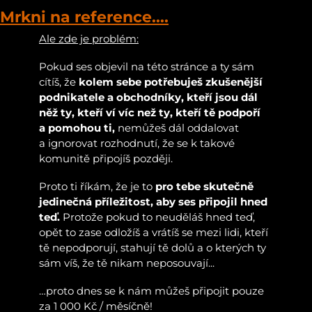
Mrkni na reference....
Ale zde je problém:
Pokud ses objevil na této stránce a ty sám
cítíš, že
kolem sebe potřebuješ zkušenější
podnikatele a obchodníky, kteří jsou dál
něž ty, kteří ví víc než ty, kteří tě podpoří
a pomohou ti,
nemůžeš dál oddalovat
a ignorovat rozhodnutí, že se k takové
komunitě připojíš později.
Proto ti říkám, že je to
pro tebe skutečně
jedinečná příležitost, aby ses připojil hned
teď.
Protože pokud to neuděláš hned teď,
opět to zase odložíš a vrátíš se mezi lidi, kteří
tě nepodporují, stahují tě dolů a o kterých ty
sám víš, že tě nikam neposouvají...
…proto dnes se k nám můžeš připojit pouze
za 1 000 Kč / měsíčně!