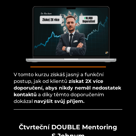
V tomto kurzu získáš jasný a funkční
postup, jak od klientů
získat 2X více
doporučení, abys nikdy neměl nedostatek
kontaktů
a díky těmto doporučením
dokázal
navýšit svůj příjem.
Čtvrteční DOUBLE Mentoring
S Johnym