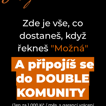
Zde je vše, co
dostaneš, když
řekneš
"Možná"
A připojíš se
do DOUBLE
KOMUNITY
(Jen za 1 000 Kč / měs. s garancí vrácení