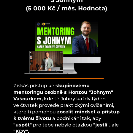
(5 000 Kč / měs. Hodnota)
Získáš přístup ke
skupinovému
mentoringu osobně s Honzou "Johnym"
Vašourkem,
kde tě Johny každý týden
ve čtvrtek provede praktickými cvičeními,
které ti pomohou
zocelit mindset a přístup
k tvému životu
a podnikání tak, aby
"uspět"
pro tebe nebylo otázkou
"jestli",
ale
"KDY".