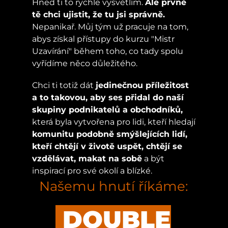
Hned ti to rychle vysvětlím.
Ale prvně
tě chci ujistit, že tu jsi správně.
Nepanikař. Můj tým už pracuje na tom,
abys získal přístupy do kurzu "Mistr
Uzavírání" během toho, co tady spolu
vyřídíme něco důležitého.
Chci ti totiž dát
jedinečnou příležitost
a to takovou, aby ses přidal do naší
skupiny podnikatelů a obchodníků,
která byla vytvořena pro lidi, kteří hledají
komunitu podobně smýšlejících lidí,
kteří chtějí v životě uspět, chtějí se
vzdělávat, makat na sobě
a být
inspirací pro své okolí a blízké.
Našemu hnutí říkáme:
DOUBLE