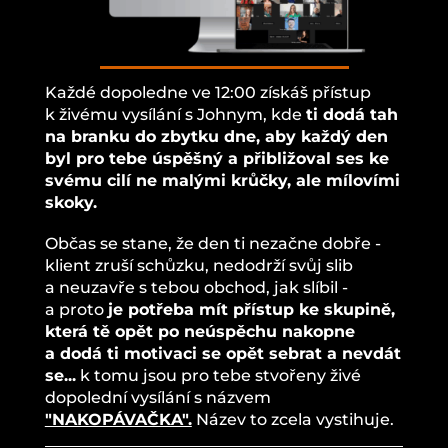
Každé dopoledne ve 12:00 získáš přístup
k živému vysílání s Johnym, kde
ti dodá tah
na branku do zbytku dne, aby každý den
byl pro tebe úspěšný a přibližoval ses ke
svému cilí ne malými krůčky, ale mílovími
skoky.
Občas se stane, že den ti nezačne dobře -
klient zruší schůzku, nedodrží svůj slib
a neuzavře s tebou obchod, jak slíbil -
a proto
je potřeba mít přístup ke skupině,
která tě opět po neúspěchu nakopne
a dodá ti motivaci se opět sebrat a nevdát
se...
k tomu jsou pro tebe stvořeny živé
dopolední vysílání s názvem
"NAKOPÁVAČKA".
Název to zcela vystihuje.